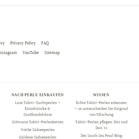
icy
Privacy Policy
FAQ
Instagram
YouTube
Sitemap
NACH PERLE EINKAUFEN
WISSEN
Lose Tahiti-Zuchtperlen —
Echte Tahiti-Perlen erkennen
Einzelstücke &
— so unterscheiden Sie Original
Großhandelslose
von Fälschung
Schwarze Tahiti-Perlenketten
Tahiti-Perlen pflegen: Dos und
Don'ts
Weiße Südseeperlen
Der South Sea Pearl Blog
Goldene Südseeperlen