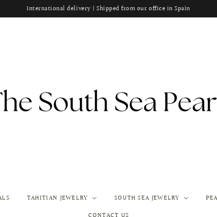
International delivery | Shipped from our office in Spain
ALS
TAHITIAN JEWELRY
SOUTH SEA JEWELRY
PE
CONTACT US