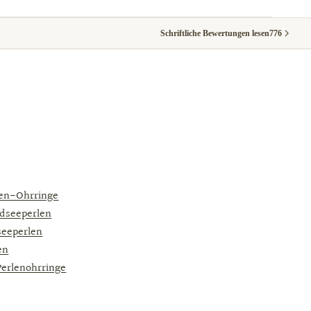
Schriftliche Bewertungen lesen
776
en-Ohrringe
dseeperlen
eeperlen
en
erlenohrringe