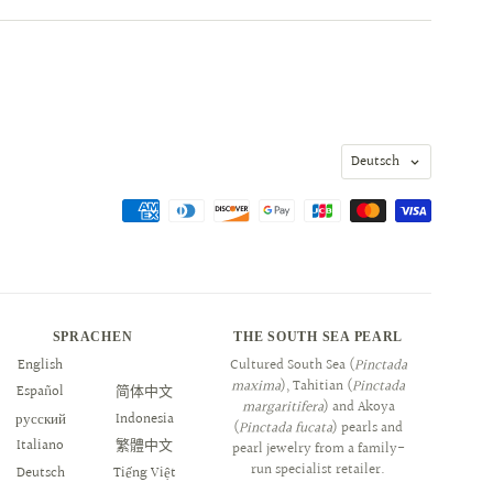
Sprache
Deutsch
SPRACHEN
THE SOUTH SEA PEARL
English
العربية
Cultured South Sea (
Pinctada
maxima
), Tahitian (
Pinctada
Español
简体中文
margaritifera
) and Akoya
русский
Indonesia
(
Pinctada fucata
) pearls and
Italiano
繁體中文
pearl jewelry from a family-
run specialist retailer.
Deutsch
Tiếng Việt