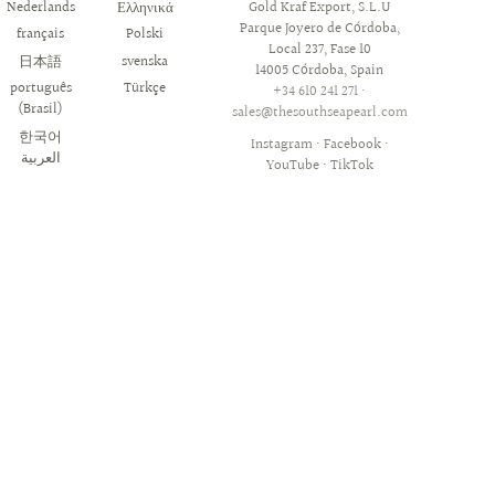
Nederlands
Ελληνικά
Gold Kraf Export, S.L.U
Parque Joyero de Córdoba,
français
Polski
Local 237, Fase 10
日本語
svenska
14005 Córdoba, Spain
português
Türkçe
+34 610 241 271
·
(Brasil)
sales@thesouthseapearl.com
한국어
Instagram
·
Facebook
·
YouTube
·
TikTok