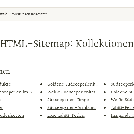
awiki-Bewertungen insgesamt
HTML-Sitemap: Kollektionen
onen
odukte
Goldene Südseeperlenketten...
Südseeperl
dseeperlen im Großha...
Weiße Südseeperlenketten...
Goldene Sü
e
Südseeperlen-Ringe
Weiße Süds
er
Südseeperlen-Armband — wei...
Tahiti-Perl
Perlenketten
Lose Tahiti-Perlen
Hängende P