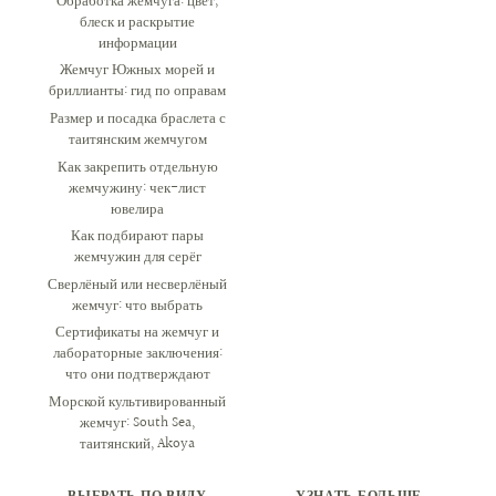
Обработка жемчуга: цвет,
блеск и раскрытие
информации
Жемчуг Южных морей и
бриллианты: гид по оправам
Размер и посадка браслета с
таитянским жемчугом
Как закрепить отдельную
жемчужину: чек-лист
ювелира
Как подбирают пары
жемчужин для серёг
Сверлёный или несверлёный
жемчуг: что выбрать
Сертификаты на жемчуг и
лабораторные заключения:
что они подтверждают
Морской культивированный
жемчуг: South Sea,
таитянский, Akoya
ВЫБРАТЬ ПО ВИДУ
УЗНАТЬ БОЛЬШЕ