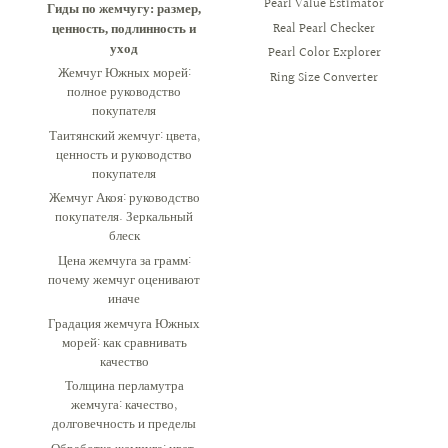
Pearl Value Estimator
Гиды по жемчугу: размер,
Real Pearl Checker
ценность, подлинность и
уход
Pearl Color Explorer
Жемчуг Южных морей:
Ring Size Converter
полное руководство
покупателя
Таитянский жемчуг: цвета,
ценность и руководство
покупателя
Жемчуг Акоя: руководство
покупателя. Зеркальный
блеск
Цена жемчуга за грамм:
почему жемчуг оценивают
иначе
Градация жемчуга Южных
морей: как сравнивать
качество
Толщина перламутра
жемчуга: качество,
долговечность и пределы