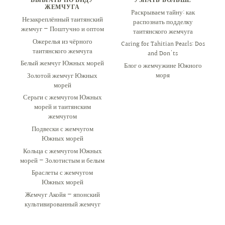
ЖЕМЧУГА
Раскрываем тайну: как
Незакреплённый таитянский
распознать подделку
жемчуг — Поштучно и оптом
таитянского жемчуга
Ожерелья из чёрного
Caring for Tahitian Pearls: Dos
таитянского жемчуга
and Don'ts
Белый жемчуг Южных морей
Блог о жемчужине Южного
моря
Золотой жемчуг Южных
морей
Серьги с жемчугом Южных
морей и таитянским
жемчугом
Подвески с жемчугом
Южных морей
Кольца с жемчугом Южных
морей — Золотистым и белым
Браслеты с жемчугом
Южных морей
Жемчуг Акойя — японский
культивированный жемчуг