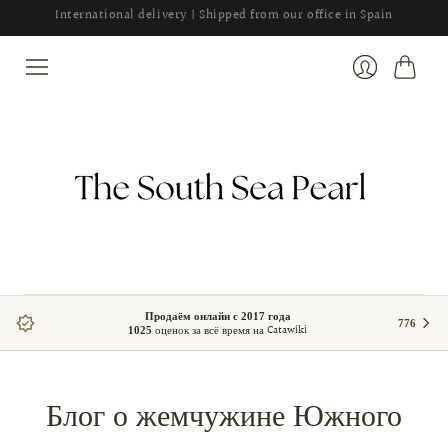
International delivery | Shipped from our office in Spain
Cart
Login
Продаём онлайн с 2017 года
776
оценок за всё время на Catawiki
1025
Блог о жемчужине Южного